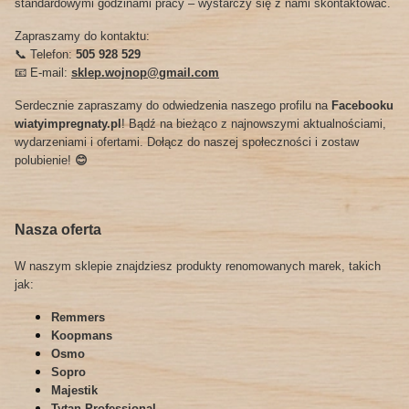
standardowymi godzinami pracy – wystarczy się z nami skontaktować.
Zapraszamy do kontaktu:
📞 Telefon:
505 928 529
📧 E-mail:
sklep.wojnop@gmail.com
Serdecznie zapraszamy do odwiedzenia naszego profilu na
Facebooku
wiatyimpregnaty.pl
! Bądź na bieżąco z najnowszymi aktualnościami,
wydarzeniami i ofertami. Dołącz do naszej społeczności i zostaw
polubienie!
😊
Nasza oferta
W naszym sklepie znajdziesz produkty renomowanych marek, takich
jak:
Remmers
Koopmans
Osmo
Sopro
Majestik
Tytan Professional