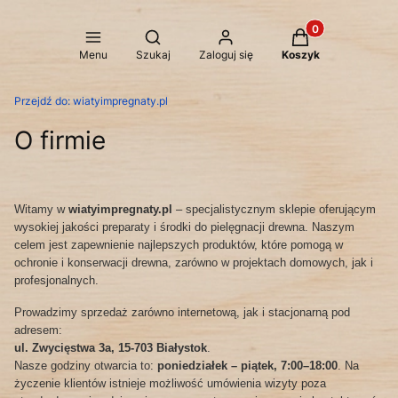
Produkty w koszy
Otwórz wyszukiwarkę
Menu
Szukaj
Zaloguj się
Koszyk
Przejdź do:
wiatyimpregnaty.pl
O firmie
Witamy w
wiatyimpregnaty.pl
– specjalistycznym sklepie oferującym
wysokiej jakości preparaty i środki do pielęgnacji drewna. Naszym
celem jest zapewnienie najlepszych produktów, które pomogą w
ochronie i konserwacji drewna, zarówno w projektach domowych, jak i
profesjonalnych.
Prowadzimy sprzedaż zarówno internetową, jak i stacjonarną pod
adresem:
ul. Zwycięstwa 3a, 15-703 Białystok
.
Nasze godziny otwarcia to:
poniedziałek – piątek, 7:00–18:00
. Na
życzenie klientów istnieje możliwość umówienia wizyty poza