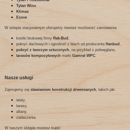
Tytan Wins
Klimas
Essve
W sklepie stacjonarnym oferujemy również możliwość zamówienia:
kostki brukowej firmy
Rak-Bud
,
pokryć dachowych i ogrodzeń z blach od producenta
Hanbud
,
pokryć z tworzyw sztucznych
, na przykład z poliwęglanu,
tarasów kompozytowych
marki
Gamrat WPC
.
Nasze usługi
Zajmujemy się
stawianiem konstrukcji drewnianych
, takich jak:
wiaty,
tarasy,
altany,
zadaszenia.
W naszym sklepie możesz kupić: