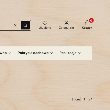
Produkty w kos
Wyczyść
Szukaj
Ulubione
Zaloguj się
Koszyk
ewno
Pokrycia dachowe
Realizacje
Strona
z 1