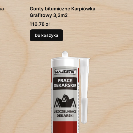
ka
Gonty bitumiczne Karpiówka
Grafitowy 3,2m2
Cena
116,78 zł
Do koszyka