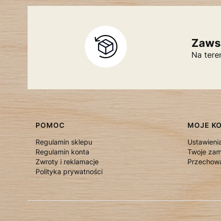
Zaws
Na tere
Linki w stopce
POMOC
MOJE K
Regulamin sklepu
Ustawieni
Regulamin konta
Twoje zam
Zwroty i reklamacje
Przechowa
Polityka prywatności