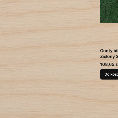
Gonty bi
Zielony 
Cena
108,65 z
Do kos