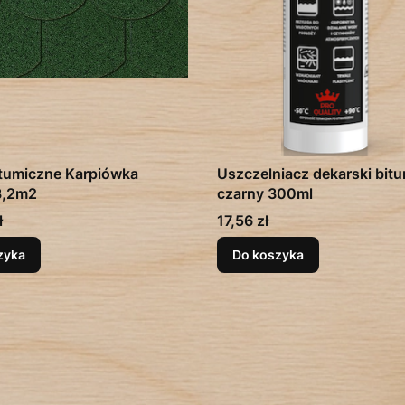
tumiczne Karpiówka
Uszczelniacz dekarski bit
3,2m2
czarny 300ml
Cena
ł
17,56 zł
zyka
Do koszyka