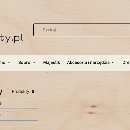
mo
Sopro
Majestik
Akcesoria i narzędzia
Dr
y
Produkty:
6
 produktów
e:
ne