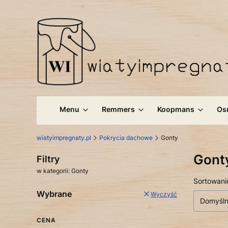
Menu
Remmers
Koopmans
Os
wiatyimpregnaty.pl
Pokrycia dachowe
Gonty
Gont
Filtry
w kategorii: Gonty
Lista
Sortowani
Wybrane
Wyczyść
Domyśl
CENA