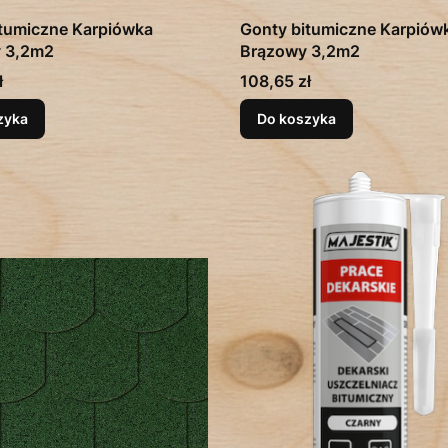
tumiczne Karpiówka
Gonty bitumiczne Karpiów
 3,2m2
Brązowy 3,2m2
Cena
ł
108,65 zł
zyka
Do koszyka