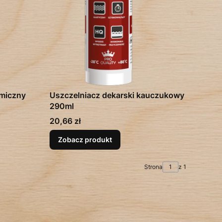
umiczny
Uszczelniacz dekarski kauczukowy
290ml
Cena
20,66 zł
Zobacz produkt
Strona
z 1