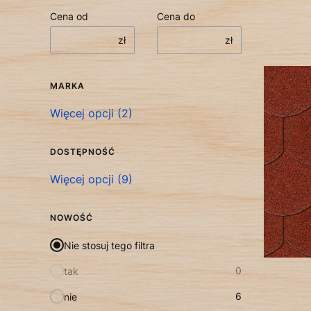
Cena od
Cena do
zł
zł
MARKA
Marka
Więcej opcji (2)
DOSTĘPNOŚĆ
Dostępność
Więcej opcji (9)
NOWOŚĆ
Nie stosuj tego filtra
0
tak
6
nie