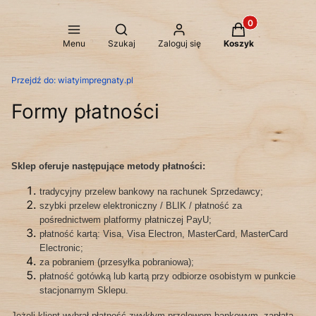
Produkty w koszy
Otwórz wyszukiwarkę
Menu
Szukaj
Zaloguj się
Koszyk
Przejdź do:
wiatyimpregnaty.pl
Formy płatności
Sklep oferuje następujące metody płatności:
tradycyjny przelew bankowy na rachunek Sprzedawcy;
szybki przelew elektroniczny / BLIK / płatność za
pośrednictwem platformy płatniczej PayU;
płatność kartą: Visa, Visa Electron, MasterCard, MasterCard
Electronic;
za pobraniem (przesyłka pobraniowa);
płatność gotówką lub kartą przy odbiorze osobistym w punkcie
stacjonarnym Sklepu.
Jeżeli klient wybrał płatność zwykłym przelewem bankowym, zapłata