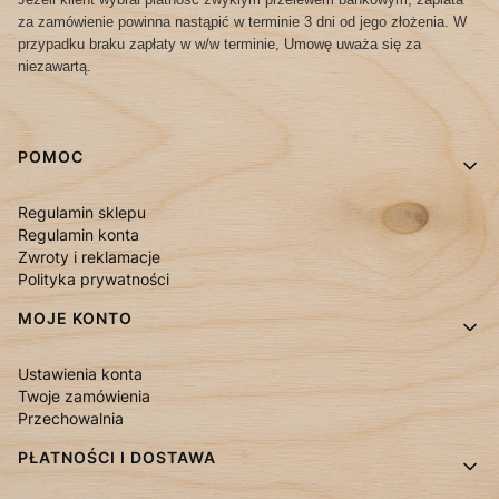
za zamówienie powinna nastąpić w terminie 3 dni od jego złożenia. W
przypadku braku zapłaty w w/w terminie, Umowę uważa się za
niezawartą.
Linki w stopce
POMOC
Regulamin sklepu
Regulamin konta
Zwroty i reklamacje
Polityka prywatności
MOJE KONTO
Ustawienia konta
Twoje zamówienia
Przechowalnia
PŁATNOŚCI I DOSTAWA