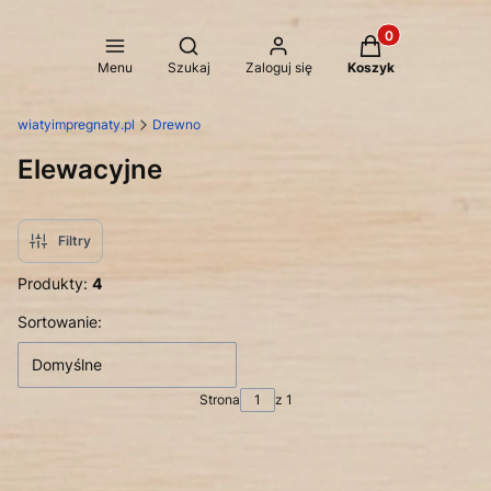
Produkty w koszy
Otwórz wyszukiwarkę
Menu
Szukaj
Zaloguj się
Koszyk
wiatyimpregnaty.pl
Drewno
Elewacyjne
Filtry
Produkty:
4
Lista produktów
Sortowanie:
Domyślne
Strona
z 1