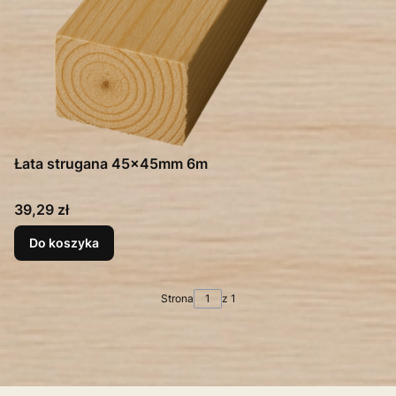
Łata strugana 45x45mm 6m
Cena
39,29 zł
Do koszyka
Strona
z 1