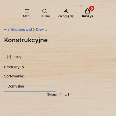
Produkty w koszy
Otwórz wyszukiwarkę
Menu
Szukaj
Zaloguj się
Koszyk
wiatyimpregnaty.pl
Drewno
Konstrukcyjne
Filtry
Produkty:
5
Lista produktów
Sortowanie:
Domyślne
Strona
z 1